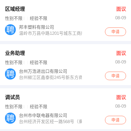
区域经理
面议
08-09
性别不限
经验不限
邦丰塑料有限公司
申请
温岭市万昌中路1201号城东工商所6楼0576-86086880
业务助理
面议
08-09
性别不限
经验不限
台州万浩进出口有限公司
申请
台州椒江区鑫泰街245号新东方商厦（德家家居）三楼
调试员
面议
08-09
性别不限
经验不限
台州市中联电器有限公司
申请
台州经济开发区经一路568号（乘901公交三官堂下）