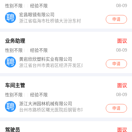
李小姐 发布 [销售内勤 ] 招聘信息
08-09
性别不限
经验不限
【上海台乡缘餐饮管理有限公司】 强势入驻
宏昌眼镜有限公司
申请
浙江省临海市杜桥镇大汾汾东村
业务助理
面议
08-09
性别不限
经验不限
黄岩欣欣塑料实业有限公司
申请
浙江省台州市黄岩区经济开发区柔极路19号
车间主管
面议
08-09
性别不限
经验不限
浙江大洲园林机械有限公司
申请
台州市路桥区曙光医院后钢管市场附近
驾驶员
面议