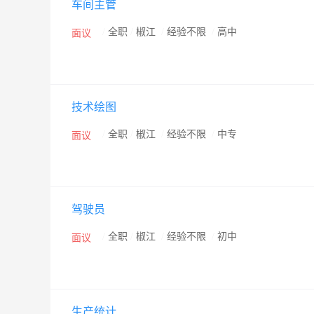
车间主管
/
全职
/
椒江
/
经验不限
/
高中
面议
技术绘图
/
全职
/
椒江
/
经验不限
/
中专
面议
驾驶员
/
全职
/
椒江
/
经验不限
/
初中
面议
生产统计