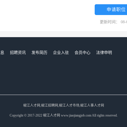
申请职位
更新时间： 08-
信息
招聘资讯
发布简历
企业入驻
会员中心
法律申明
们
椒江人才网,椒江招聘网,椒江人才市场,椒江人事人才网
Copyright © 2017-2022 椒江人才网 www.jiaojiangjob.com All rights reserved.