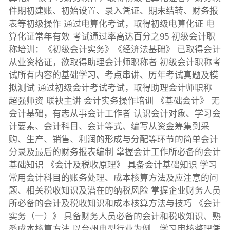
件期初建账、初始设置、录入凭证、期末结转、财务报
表等初级操作 通过电算化考试，取得初级电算化证 电
算化证常年有效 考试通过率高达百分之95 初级会计职
称培训：《初级会计实务》《经济法基础》 已取得会计
从业资格证，欲取得助理会计师职称者 初级会计职称考
试所有内容的基础学习、考点串讲、历年考试真题及模
拟测试 通过初级会计考试考试，取得助理会计师职称
超强师资 联袂主讲 会计实务操作培训 《基础会计》 无
会计基础，有志从事会计工作者 认识会计对象、学习会
计要素、会计科目、会计等式、编写从资金筹集到采
购、生产、销售、利润的形成与分配等环节的简单会计
分录及最后的财务报表编制 掌握会计工作所必备的会计
基础知识 《会计及税收原理》 具备会计基础知识 学习
常用会计科目的账务处理、成本核算方法及应注意的问
题、相关税收知识及潜在的纳税风险 掌握企业财务人员
所必备的会计及税收知识和成本核算方法与技巧 《会计
实务（一）》 具备财务人员必备的会计和税收知识、熟
悉成本核算方法 以台州典型行业为例，学习审核整理凭