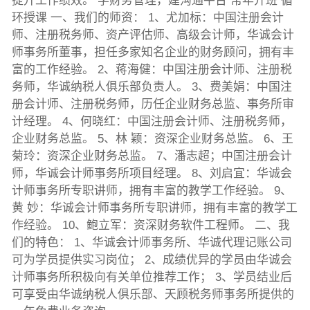
提升工作绩效。 学财务管理，建沟通平台 常年开班 循
环授课 一、我们的师资： 1、尤加标：中国注册会计
师、注册税务师、资产评估师、高级会计师，华诚会计
师事务所董事，担任多家知名企业的财务顾问，拥有丰
富的工作经验。 2、蒋海健：中国注册会计师、注册税
务师，华诚纳税人俱乐部负责人。 3、费美娟：中国注
册会计师、注册税务师，历任企业财务总监、事务所审
计经理。 4、何晓红：中国注册会计师、注册税务师，
企业财务总监。 5、林 颖：资深企业财务总监。 6、王
菊玲：资深企业财务总监。 7、潘志超；中国注册会计
师，华诚会计师事务所项目经理。 8、刘启宜：华诚会
计师事务所专职讲师，拥有丰富的教学工作经验。 9、
黄 妙：华诚会计师事务所专职讲师，拥有丰富的教学工
作经验。 10、鲍立军：资深财务软件工程师。 二、我
们的特色： 1、华诚会计师事务所、华诚代理记账公司
可为学员提供实习岗位； 2、成绩优异的学员由华诚会
计师事务所积极向有关单位推荐工作； 3、学员结业后
可享受由华诚纳税人俱乐部、天顾税务师事务所提供的