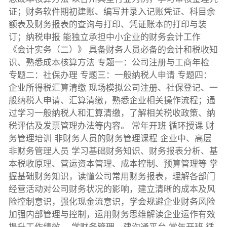
证；财务软件期初建账、编写并录入记账凭证、科目余
额表及财务报表的查询与打印、凭证账本的打印与装
订；纳税申报 能独立承担中小企业的财务会计工作
《会计实务（二）》 具备财务人员必备的会计和税收知
识、熟悉成本核算方法 专题一：公司注册与工商年检
专题二：社保办理 专题三：一般纳税人申请 专题四：
企业所得税汇算清缴 现场模拟公司注册、社保登记、一
般纳税人申请、汇算清缴，熟悉企业相关操作流程；通
过学习一般纳税人和汇算清缴，了解相关税收政策、纳
税评估及发票管理办法等内容。 常年开班 循环授课 财
务管理培训 非财务人员的财务管理课程 企业中、高层
非财务管理人员 学习基础财务知识、财务报表分析、基
本税收原理、营运资本管理、成本控制、预算管理等 掌
握基础财务知识，读懂公司常用财务报表，理解各部门
经营活动对公司财务状况的影响，建立清晰的成本及风
险控制意识，强化现金流意识，学会规避企业财务风险
加强内部管理与控制，运用财务思维解读企业运作有效