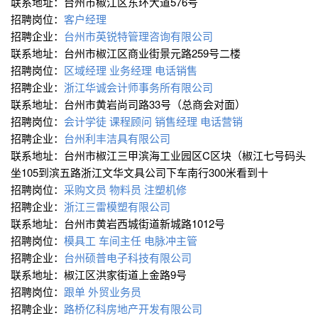
联系地址：台州市椒江区东环大道576号
招聘岗位：
客户经理
招聘企业：
台州市英锐特管理咨询有限公司
联系地址：台州市椒江区商业街景元路259号二楼
招聘岗位：
区域经理
业务经理
电话销售
招聘企业：
浙江华诚会计师事务所有限公司
联系地址：台州市黄岩尚司路33号（总商会对面）
招聘岗位：
会计学徒
课程顾问
销售经理
电话营销
招聘企业：
台州利丰洁具有限公司
联系地址：台州市椒江三甲滨海工业园区C区块（椒江七号码头
坐105到滨五路浙江文华文具公司下车南行300米看到十
招聘岗位：
采购文员
物料员
注塑机修
招聘企业：
浙江三雷模塑有限公司
联系地址：台州市黄岩西城街道新城路1012号
招聘岗位：
模具工
车间主任
电脉冲主管
招聘企业：
台州硕普电子科技有限公司
联系地址：椒江区洪家街道上金路9号
招聘岗位：
跟单
外贸业务员
招聘企业：
路桥亿科房地产开发有限公司