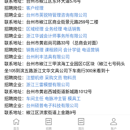
联系地址：台州市椒江区东环大道576号
招聘岗位：
客户经理
招聘企业：
台州市英锐特管理咨询有限公司
联系地址：台州市椒江区商业街景元路259号二楼
招聘岗位：
区域经理
业务经理
电话销售
招聘企业：
浙江华诚会计师事务所有限公司
联系地址：台州市黄岩尚司路33号（总商会对面）
招聘岗位：
销售经理
课程顾问
会计学徒
电话营销
招聘企业：
台州利丰洁具有限公司
联系地址：台州市椒江三甲滨海工业园区C区块（椒江七号码头
坐105到滨五路浙江文华文具公司下车南行300米看到十
招聘岗位：
注塑机修
采购文员
物料员
招聘企业：
浙江三雷模塑有限公司
联系地址：台州市黄岩西城街道新城路1012号
招聘岗位：
车间主任
电脉冲主管
模具工
招聘企业：
台州硕普电子科技有限公司
联系地址：椒江区洪家街道上金路9号
招聘岗位：
外贸业务员
跟单
招聘企业：
路桥亿科房地产开发有限公司
首页
首页
招聘
招聘
简历
简历
账户
账户