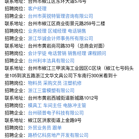
联系地址：台州市椒江区东环大道576号
招聘岗位：
客户经理
招聘企业：
台州市英锐特管理咨询有限公司
联系地址：台州市椒江区商业街景元路259号二楼
招聘岗位：
业务经理
区域经理
电话销售
招聘企业：
浙江华诚会计师事务所有限公司
联系地址：台州市黄岩尚司路33号（总商会对面）
招聘岗位：
会计学徒
电话营销
销售经理
课程顾问
招聘企业：
台州利丰洁具有限公司
联系地址：台州市椒江三甲滨海工业园区C区块（椒江七号码头
坐105到滨五路浙江文华文具公司下车南行300米看到十
招聘岗位：
物料员
采购文员
注塑机修
招聘企业：
浙江三雷模塑有限公司
联系地址：台州市黄岩西城街道新城路1012号
招聘岗位：
模具工
车间主任
电脉冲主管
招聘企业：
台州硕普电子科技有限公司
联系地址：椒江区洪家街道上金路9号
招聘岗位：
外贸业务员
跟单
招聘企业：
路桥亿科房地产开发有限公司