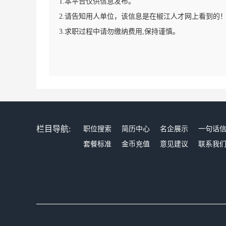
1.本平台仅供信息发布。
2.请告知用人单位，该信息是在椒江人才网上看到的
3.求职过程中请勿缴纳费用,保持谨慎。
栏目导航:
职位搜索
简历中心
名企展示
一句话
套餐标准
金币充值
意见建议
联系我