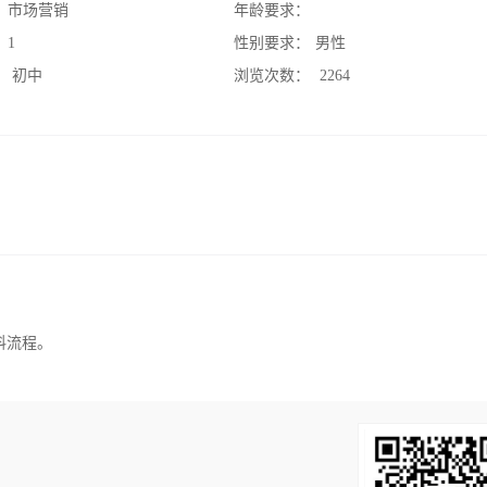
：
市场营销
年龄要求：
：
1
性别要求：
男性
：
初中
浏览次数：
2264
料流程。